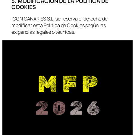
5. MODIFICACIÓN DE LA POLÍTICA DE
COOKIES
IGON CANARIES S.L. se reserva el derecho de
modificar esta Política de Cookies según las
exigencias legales o técnicas.